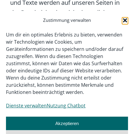
und Texte werden auf unseren Seiten in
der Regel nicht als solche kenntlich
Zustimmung verwalten
gemacht. Das Fehlen einer solchen
Kennzeichnung bedeutet jedoch nicht,
Um dir ein optimales Erlebnis zu bieten, verwenden
dass es sich um einen freien Namen, ein
wir Technologien wie Cookies, um
Geräteinformationen zu speichern und/oder darauf
freies Bild oder einen freien Text im
zuzugreifen. Wenn du diesen Technologien
Sinne des Markenzeichenrechts handelt.
zustimmst, können wir Daten wie das Surfverhalten
oder eindeutige IDs auf dieser Website verarbeiten.
Sollten Sie noch weitere Fragen zur
Wenn du deine Zustimmung nicht erteilst oder
zurückziehst, können bestimmte Merkmale und
Haftung haben, können Sie sich gerne an
Funktionen beeinträchtigt werden.
uns wenden.
Dienste verwalten
Nutzung Chatbot
Akzeptieren
Förderhinweis