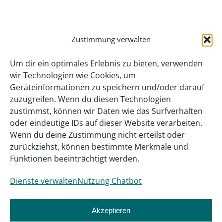
Zustimmung verwalten
Um dir ein optimales Erlebnis zu bieten, verwenden
wir Technologien wie Cookies, um
Geräteinformationen zu speichern und/oder darauf
zuzugreifen. Wenn du diesen Technologien
zustimmst, können wir Daten wie das Surfverhalten
oder eindeutige IDs auf dieser Website verarbeiten.
Wenn du deine Zustimmung nicht erteilst oder
zurückziehst, können bestimmte Merkmale und
Gefördert als InnoVET PLUS-Projekt aus
Funktionen beeinträchtigt werden.
Mitteln des Bundesministeriums für
Dienste verwalten
Nutzung Chatbot
Bildung, Familie, Senioren, Frauen und
Jugend.
Akzeptieren