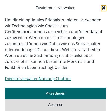
Zustimmung verwalten
Um dir ein optimales Erlebnis zu bieten, verwenden
wir Technologien wie Cookies, um
Geräteinformationen zu speichern und/oder darauf
zuzugreifen. Wenn du diesen Technologien
zustimmst, können wir Daten wie das Surfverhalten
oder eindeutige IDs auf dieser Website verarbeiten.
Wenn du deine Zustimmung nicht erteilst oder
zurückziehst, können bestimmte Merkmale und
Gefördert als InnoVET PLUS-Projekt aus
Funktionen beeinträchtigt werden.
Mitteln des Bundesministeriums für
Dienste verwalten
Nutzung Chatbot
Bildung, Familie, Senioren, Frauen und
Jugend.
Akzeptieren
Ablehnen